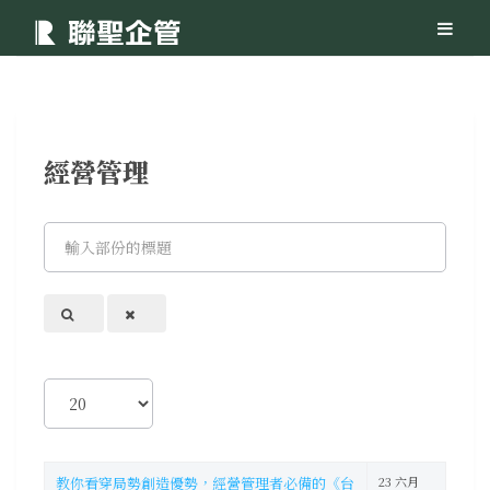
經營管理
輸
入
部
份
的
標
題
顯
示
數
目
教你看穿局勢創造優勢，經營管理者必備的《台
23 六月