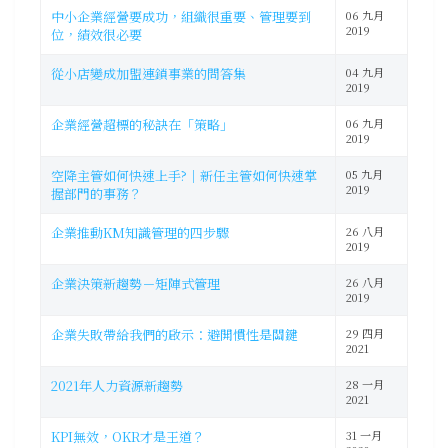
中小企業經營要成功，組織很重要、管理要到
06 九月
2019
位，績效很必要
從小店變成加盟連鎖事業的問答集
04 九月
2019
企業經營超標的秘訣在「策略」
06 九月
2019
空降主管如何快速上手?｜新任主管如何快速掌
05 九月
2019
握部門的事務？
企業推動KM知識管理的四步驟
26 八月
2019
企業決策新趨勢－矩陣式管理
26 八月
2019
企業失敗帶給我們的啟示：避開慣性是關鍵
29 四月
2021
2021年人力資源新趨勢
28 一月
2021
KPI無效，OKR才是王道？
31 一月