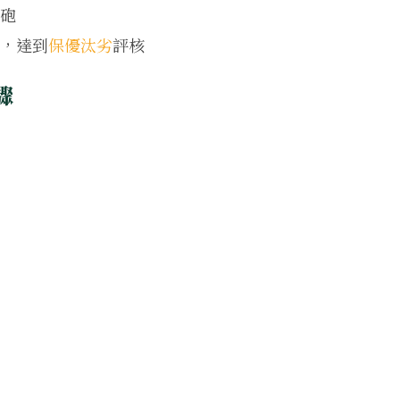
射砲
，達到
保優汰劣
評核
驟