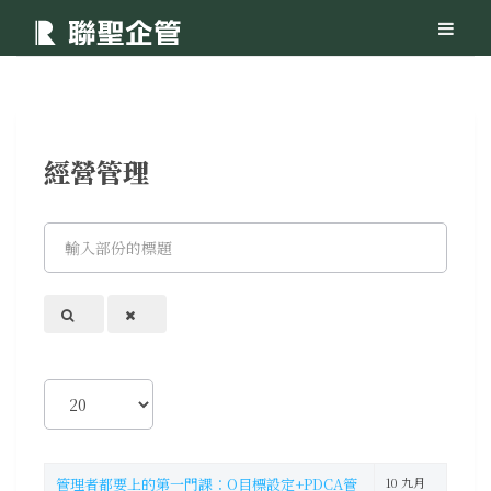
經營管理
輸
入
部
份
的
標
題
顯
示
數
目
管理者都要上的第一門課：O目標設定+PDCA管
10 九月