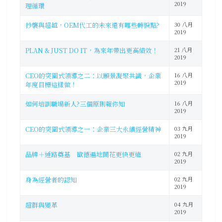
2019
理循環
抄襲與超越，OEM代工的未來還有哪些轉捩點?
30 八月
2019
PLAN & JUST DO IT，為來年帶出更高績效！
21 八月
2019
CEO的突圍式領導之二：以願景凝聚共識，企業
16 八月
2019
年度目標這樣做！
如何培訓職場新人?三個原則報你知
16 八月
2019
CEO的突圍式領導之一：企業三大永續經營精神
03 九月
2019
品牌＋通路奠基 歐德遍地開花更快更遠
02 九月
2019
身為經營者的認知
02 九月
2019
超群與變革
04 九月
2019