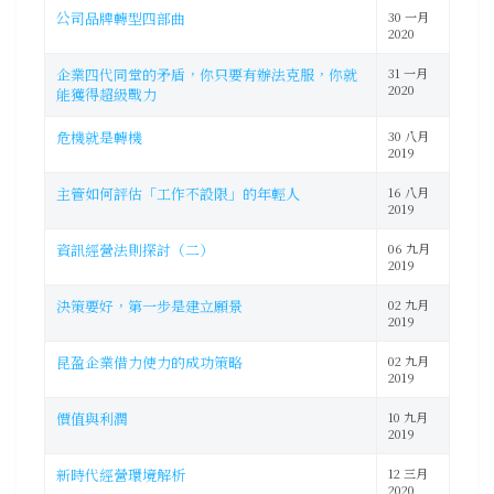
公司品牌轉型四部曲
30 一月
2020
企業四代同堂的矛盾，你只要有辦法克服，你就
31 一月
2020
能獲得超級戰力
危機就是轉機
30 八月
2019
主管如何評估「工作不設限」的年輕人
16 八月
2019
資訊經營法則探討（二）
06 九月
2019
決策要好，第一步是建立願景
02 九月
2019
昆盈企業借力使力的成功策略
02 九月
2019
價值與利潤
10 九月
2019
新時代經營環境解析
12 三月
2020