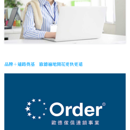
品牌＋通路奠基 歐德遍地開花更快更遠