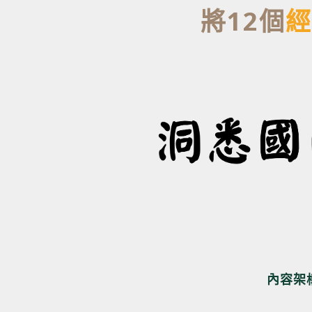
將12個
經
內容架