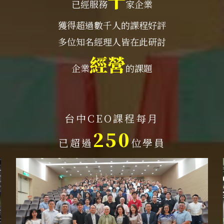
千
已經服務
家企業
獲得超過數千人的課程好評
多位知名經理人皆在此研討
經營
企業
的課題
台中CEO課程每月
250
已超過
位學員