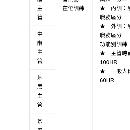
主
在位訓練
★ 內訓：
管
職務區分
★ 外訓：
中
職務區分
階
功能別訓練
主
★ 主管時
管
100HR
★ 一般人
基
60HR
層
主
管
基