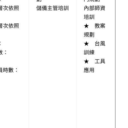
層次依照
儲備主管培訓
內部師資
培訓
層次依照
★ 教案
規劃
：
★ 台風
數：
訓練
★ 工具
員時數：
應用