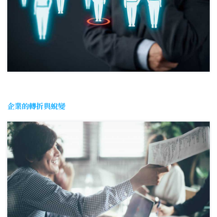
企業的轉折與蛻變