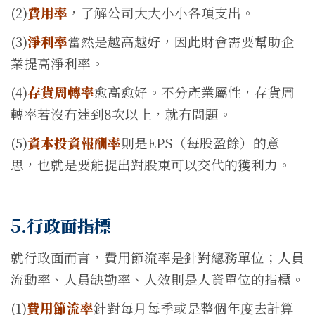
(2)
費用率
，了解公司大大小小各項支出。
(3)
淨利率
當然是越高越好，因此財會需要幫助企
業提高淨利率。
(4)
存貨周轉率
愈高愈好。不分產業屬性，存貨周
轉率若沒有達到8次以上，就有問題。
(5)
資本投資報酬率
則是EPS（每股盈餘）的意
思，也就是要能提出對股東可以交代的獲利力。
5.行政面指標
就行政面而言，費用節流率是針對總務單位；人員
流動率、人員缺勤率、人效則是人資單位的指標。
(1)
費用節流率
針對每月每季或是整個年度去計算