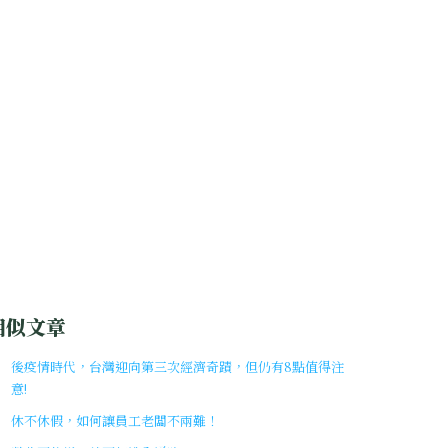
相似文章
後疫情時代，台灣迎向第三次經濟奇蹟，但仍有8點值得注
意!
休不休假，如何讓員工老闆不兩難！