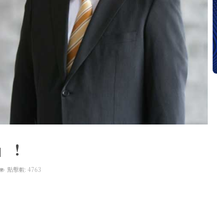
」！
點擊數: 4763