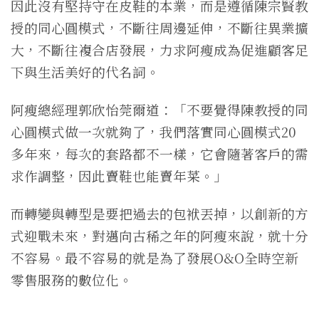
因此沒有堅持守在皮鞋的本業，而是遵循陳宗賢教
授的同心圓模式，不斷往周邊延伸，不斷往異業擴
大，不斷往複合店發展，力求阿瘦成為促進顧客足
下與生活美好的代名詞。
阿瘦總經理郭欣怡莞爾道：「不要覺得陳教授的同
心圓模式做一次就夠了，我們落實同心圓模式20
多年來，每次的套路都不一樣，它會隨著客戶的需
求作調整，因此賣鞋也能賣年菜。」
而轉變與轉型是要把過去的包袱丟掉，以創新的方
式迎戰未來，對邁向古稀之年的阿瘦來說，就十分
不容易。最不容易的就是為了發展O&O全時空新
零售服務的數位化。