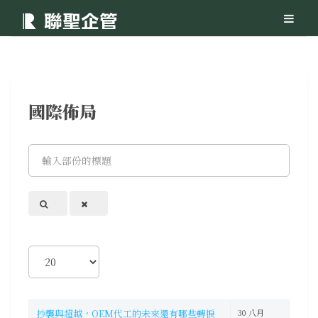
國際佈局
輸
入
部
份
的
標
題
顯
示
數
目
抄襲與超越，OEM代工的未來還有哪些轉捩
30 八月