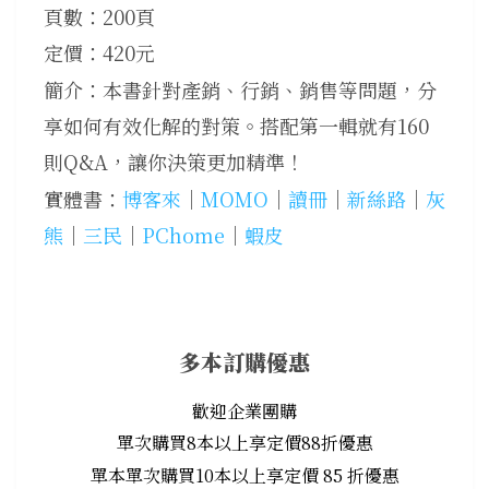
頁數：200頁
定價：420元
簡介：本書針對產銷、行銷、銷售等問題，分
享如何有效化解的對策。搭配第一輯就有160
則Q&A，讓你決策更加精準！
實體書：
博客來
│
MOMO
│
讀冊
│
新絲路
│
灰
熊
│
三民
│
PChome
│
蝦皮
多本訂購優惠
歡迎企業團購
單次購買8本以上享定價88折優惠
單本單次購買10本以上享定價 85 折優惠