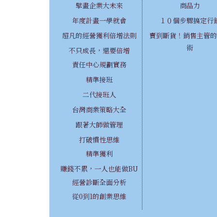
擘畫企業大未來
商品力
年度計畫一學就會
１０個步驟搞定行
超凡的經營獲利倍增法則
賣到斷貨！銷售主管的
術
不只成長，還要倍增
責任中心規劃實務
精準接班
二代接班人
台灣商業策略大全
跟著大師做管理
打破慣性思維
精準獲利
賺錢不累，一人也能做BU
經營診斷全面分析
從0到1的創業思維