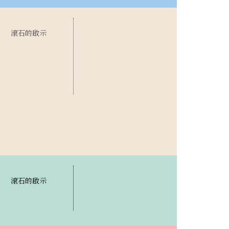
滾石的啟示
滾石的啟示